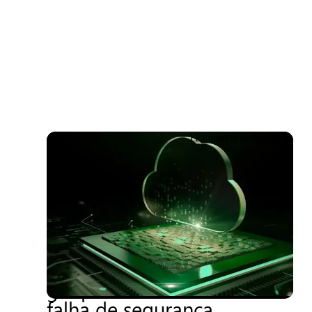
Inscreva-se
11 minutos de leitura
18.06.2026
Guerra cibernética, sanções
e soberania – Quando a
geopolítica se torna uma
falha de segurança