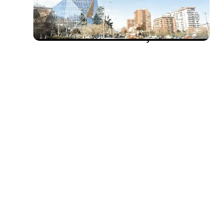
ESIGN: desenvolvimento
ágil em nosso mundo em
constante mudança