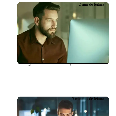
2 min de leitura
20.06.2026
Testsigma e Mabl – As
superestrelas dos serviços
de garantia de qualidade
3 minutos de leitura