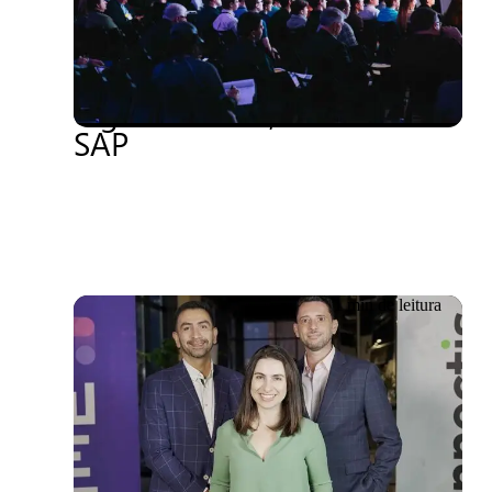
Evento CXO: Como lidar
com a transformação
digital com IA, No-Code e
SAP
1 min de leitura
Evento já realizado
17/10/2023
No-Code Cloud ” em