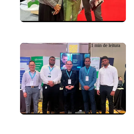
Cloud Expo Ásia 2024
1 min de leitura
Evento passado
29/05/2024
Conferência de CIOs da
PIKOM em Kuala Lumpur