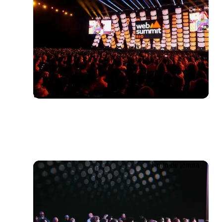
Evento passado
04/04/2024
A Getronics apresenta a IA
conversacional na Web
Summit Rio 2024
1 min de leitura
Evento passado
Inglês
17/01/2024