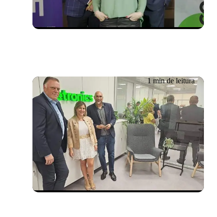
Santiago do Chile
1 min de leitura
Evento passado
07/06/2023
Inauguração do Centro de
Operações de Segurança
da Getronics