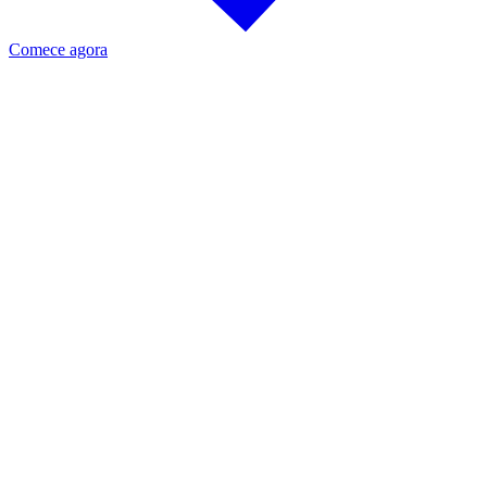
Comece agora
As universidades administram alguns
dos ambientes de TI mais
heterogêneos de todos os setores.