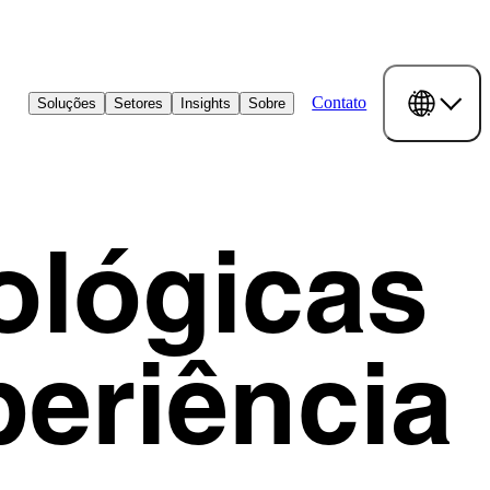
Contato
Soluções
Setores
Insights
Sobre
ológicas
eriência