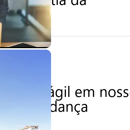
imento ágil em nos
ante mudança