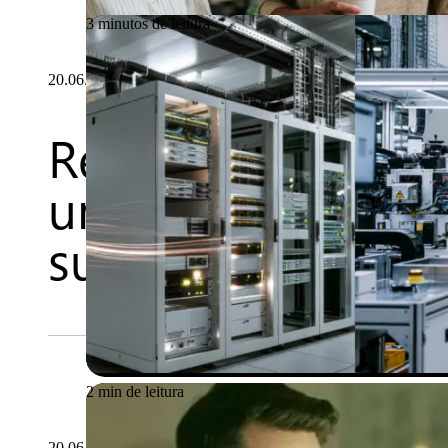
3 minutos de leitura
20.06.2026
Repensando a seg
uma abordagem c
suficiente
2 min de leitura
20.06.2026