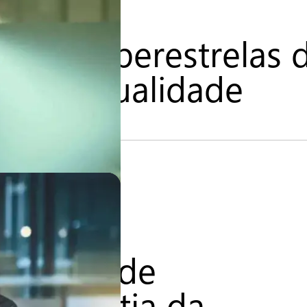
– As superestrelas 
tia de qualidade
 testes de
a garantia da