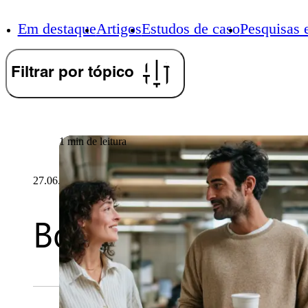
Em destaque
Artigos
Estudos de caso
Pesquisas 
Filtrar por tópico
1 min de leitura
27.06.2026
Boletim informati