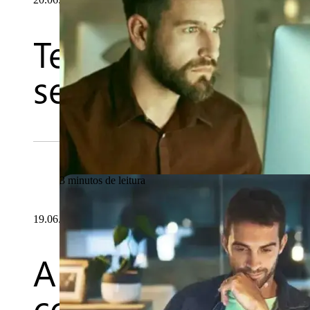
Testsigma e Mabl 
serviços de garan
3 minutos de leitura
19.06.2026
A importância dos
compatibilidade n