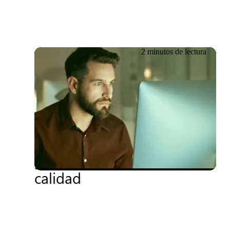
2 minutos de lectura
20.06.2026
Testsigma y Mabl: las
superestrellas de los
servicios de control de
calidad