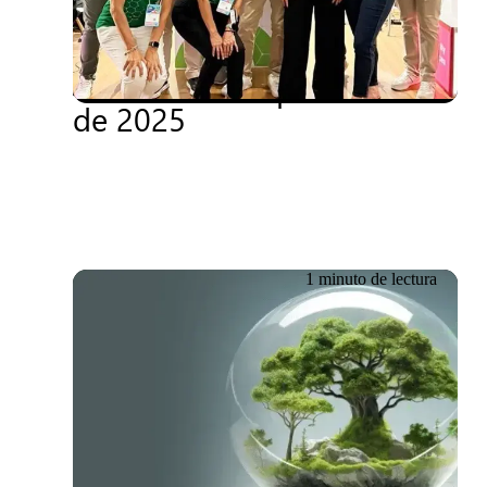
Getronics se fija como
objetivo un crecimiento del
40 % en Brasil para finales
de 2025
1 minuto de lectura
11.12.2025
Getronics obtiene la
insignia de bronce de