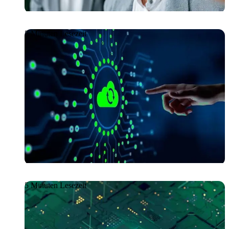
5 Minuten Lesezeit
Artikel
09.06.2026
Getronics Cloud (NCC):
Agilität und Ausfallsicherheit
vereint
5 Minuten Lesezeit
Artikel
09.06.2026