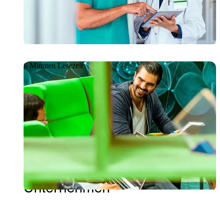
Behandlung: Die Rolle der KI
in der modernen Medizin
6 Minuten Lesezeit
Artikel
08.06.2026
GetDevelop: Cloud-
Anwendungen für die digitale
Transformation von
Unternehmen