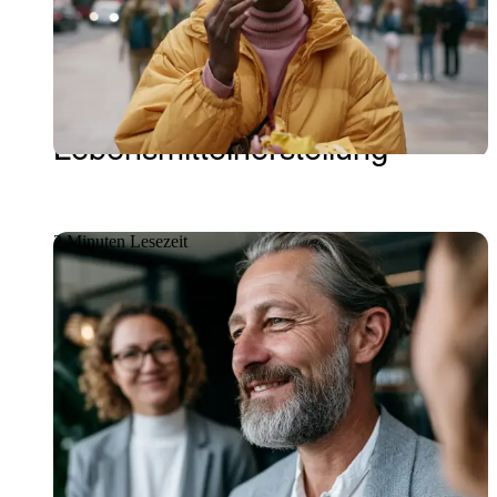
Ein globales IT-Modell mit
zentraler Übersicht für die
internationale
Lebensmittelherstellung
2 Minuten Lesezeit
Kundenstories
Wie Getronics zum führenden
IT-Anbieter einer der größten
Banken Brasiliens wurde