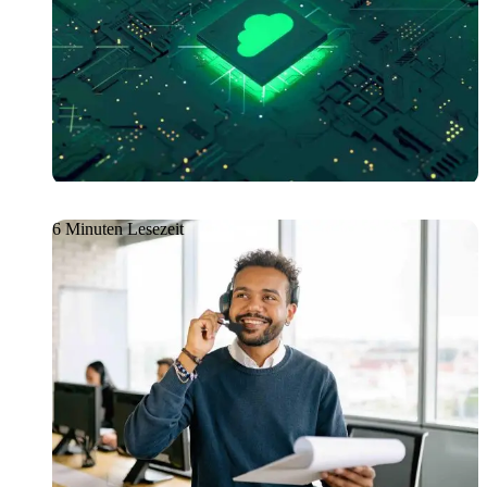
GetManage: Mit CloudOps
Ihren ROI kontinuierlich
sichern
6 Minuten Lesezeit
Artikel
08.06.2026
Funktionstests für das
interaktive
Sprachantwortsystem