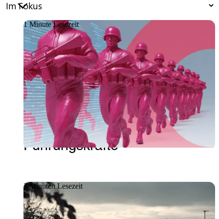
1 Minute Lesezeit
Artikel
18.06.2026
Whitepaper zur
Cybersicherheit: Die neuen
Herausforderungen für IT-
Führungskräfte
3 Minuten Lesezeit
Kundenstories