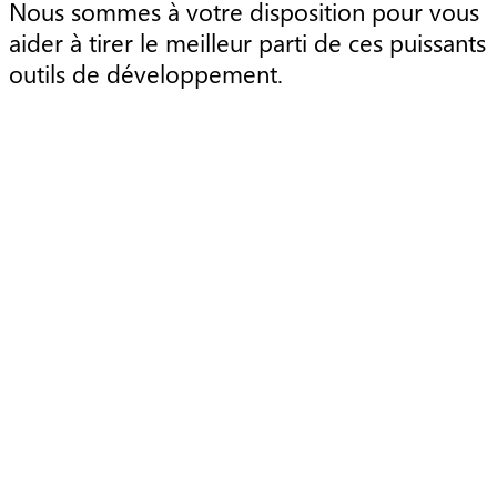
Nous sommes à votre disposition pour vous
aider à tirer le meilleur parti de ces puissants
outils de développement.
Article
A
cloud « no-code » :
transformation digitale sans