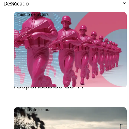
1 minuto de lectura
Artículo
18 de junio de 2026
Whitepaper sobre
ciberseguridad: Los nuevos
frentes de batalla para los
responsables de TI
3 minutos de lectura
Caso práctico