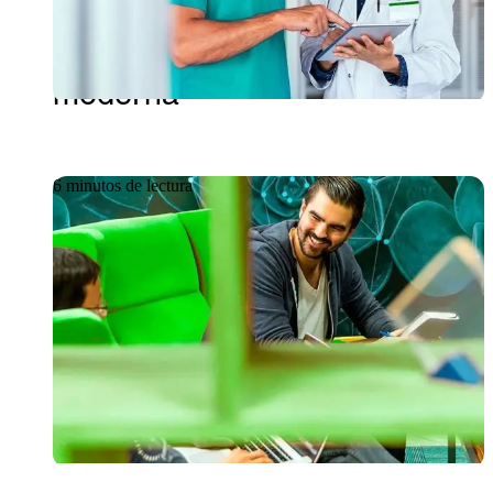
el papel de la inteligencia
artificial en la medicina
moderna
6 minutos de lectura
Artículo
08/06/2026
GetDevelop: Aplicaciones en
la nube para la transformación
empresarial