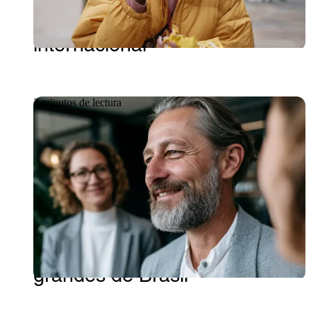
para la industria alimentaria
internacional
2 minutos de lectura
Caso práctico
Cómo Getronics se convirtió
en el proveedor de TI número
uno de uno de los bancos más
grandes de Brasil