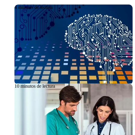
4 minutos de lectura
Artículo
08/06/2026
La IA generativa en el ámbito
laboral
10 minutos de lectura
Artículo
08/06/2026
Del diagnóstico al tratamiento: