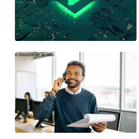
GetManage: Aprovechar
CloudOps para mantener tu
ROI de forma continua
6 minutos de lectura
Artículo
08/06/2026
Pruebas funcionales del
sistema de respuesta de voz
interactiva