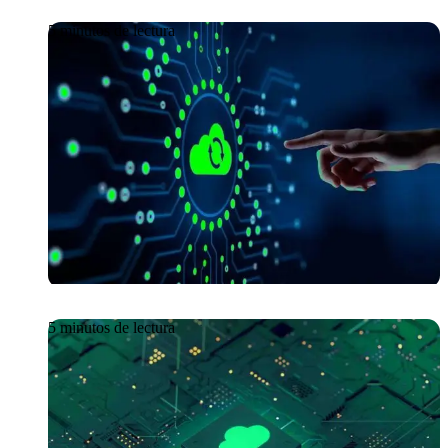
5 minutos de lectura
Artículo
09/06/2026
Getronics No-Code Cloud
(NCC): agilidad y resiliencia
combinadas
5 minutos de lectura
Artículo
09/06/2026