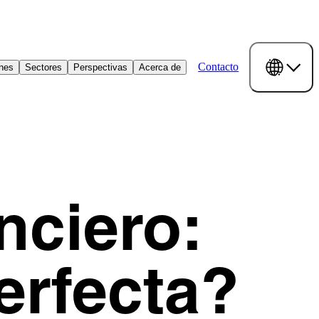
Contacto
ones
Sectores
Perspectivas
Acerca de
nciero:
erfecta?