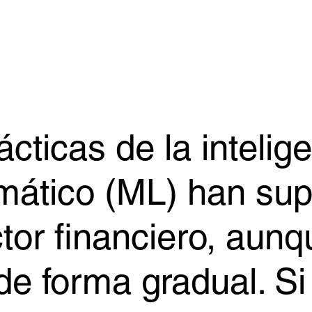
ticas de la inteligen
omático (ML) han su
ector financiero, aun
e forma gradual. Si