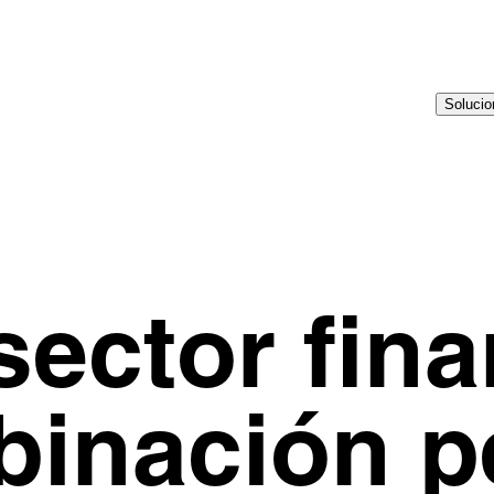
Soluci
 sector fina
inación p