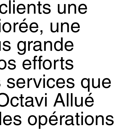
clients une
iorée, une
us grande
os efforts
s services que
Octavi Allué
des opérations