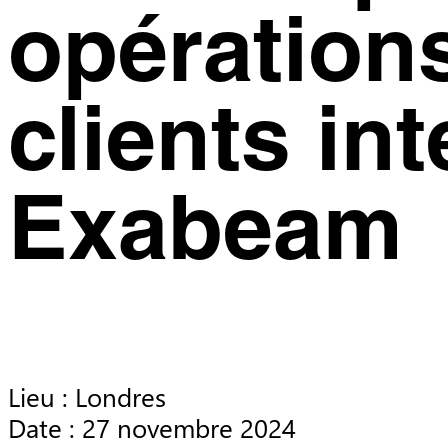
opérations
clients in
Exabeam
Lieu : Londres

Date : 27 novembre 2024