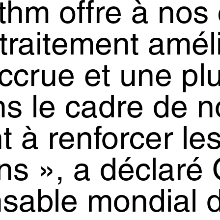
m offre à nos 
traitement amél
crue et une pl
ns le cadre de n
t à renforcer le
s », a déclaré 
nsable mondial 