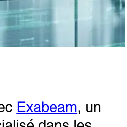
vec
Exabeam
, un
ialisé dans les