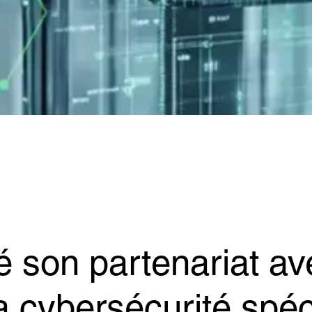
é son partenariat a
a cybersécurité spéc