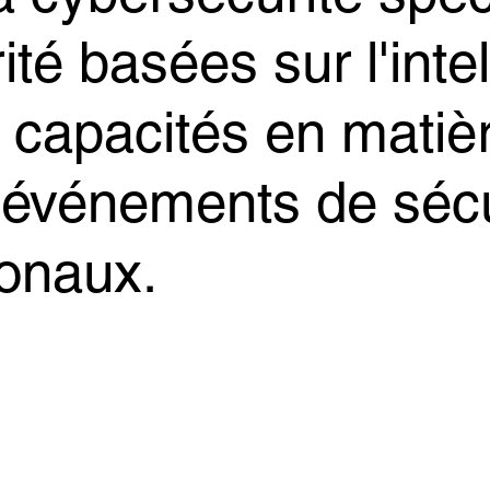
é basées sur l'intell
s capacités en matiè
s événements de séc
ionaux.