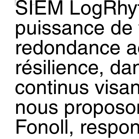
SIEM LogRhyth
puissance de 
redondance ac
résilience, da
continus visan
nous proposon
Fonoll, respo