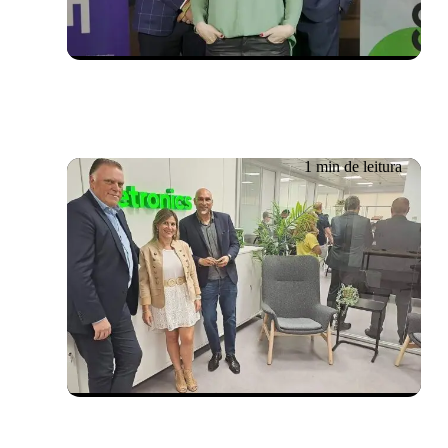
Santiago do Chile
1 min de leitura
Evento passado
07/06/2023
Inauguração do Centro de
Operações de Segurança
da Getronics