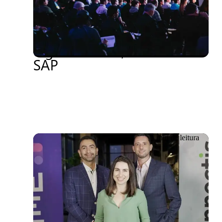
Evento CXO: Como lidar
com a transformação
digital com IA, No-Code e
SAP
1 min de leitura
Evento já realizado
17/10/2023
No-Code Cloud ” em