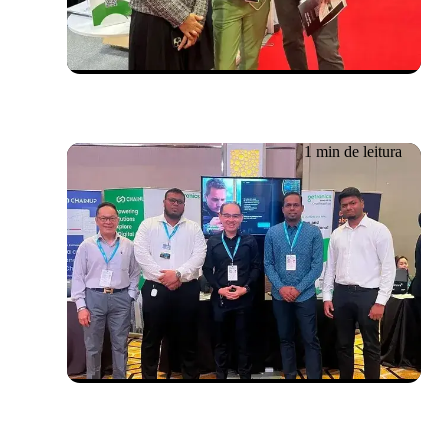
Cloud Expo Ásia 2024
1 min de leitura
Evento passado
29/05/2024
Conferência de CIOs da
PIKOM em Kuala Lumpur