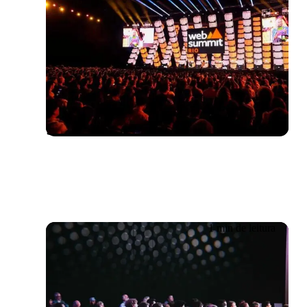
Evento passado
04/04/2024
A Getronics apresenta a IA
conversacional na Web
Summit Rio 2024
1 min de leitura
Evento passado
Inglês
17/01/2024