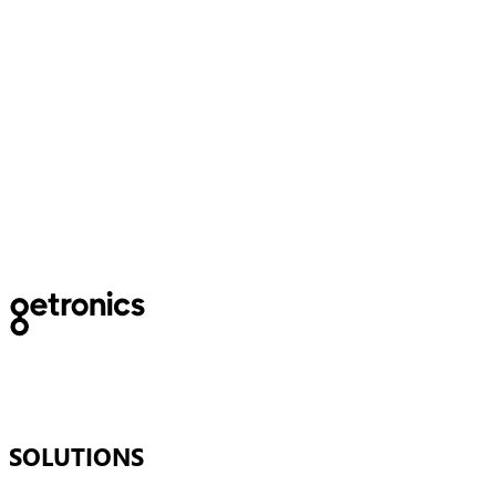
Utiliser le cloud pour relever
les défis actuels et futurs en
matière de données
SOLUTIONS