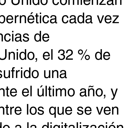
no Unido comienzan
bernética cada vez
ncias de
Unido, el 32 % de
sufrido una
te el último año, y
ntre los que se ven