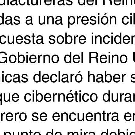
factureras del Rei
das a una presión ci
cuesta sobre incide
 Gobierno del Reino 
icas declaró haber 
que cibernético duran
rero se encuentra e