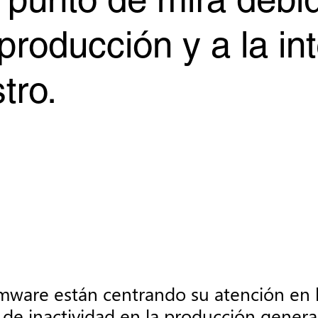
punto de mira debido
producción y a la in
tro.
mware están centrando su atención en l
o de inactividad en la producción gene